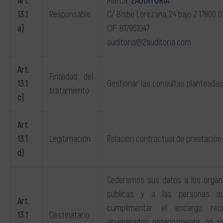
Art.
Marca:
2AUDITORIA
13.1
Responsable
C/ Bisbe Lorezana, 24 bajo 2 17800 O
a)
CIF: B17951047
auditoria@2auditoria.com
Art.
Finalidad del
13.1
Gestionar las consultas planteadas 
tratamiento
c)
Art.
13.1
Legitimación
Relación contractual de prestación 
d)
Cederemos sus datos a los órganos
públicas y a las personas que
Art.
cumplimentar el encargo recib
13.1
Destinatario
enumerados anteriormente, no c