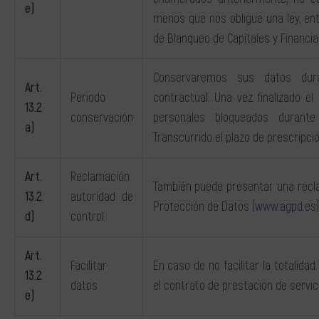
e)
menos que nos obligue una ley, entr
de Blanqueo de Capitales y Financia
Conservaremos sus datos dura
Art.
Periodo
contractual. Una vez finalizado 
13.2
conservación
personales bloqueados durante
a)
Transcurrido el plazo de prescripci
Art.
Reclamación
También puede presentar una recl
13.2
autoridad de
Protección de Datos (
www.agpd.es
)
d)
control
Art.
Facilitar
En caso de no facilitar la totalida
13.2
datos
el contrato de prestación de servic
e)