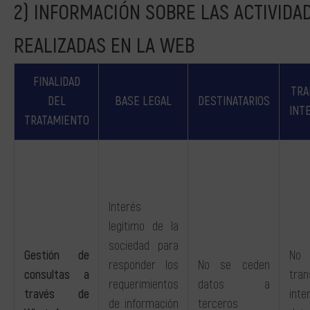
INFORMACIÓN SOBRE LAS ACTIVIDA
REALIZADAS EN LA WEB
FINALIDAD
TRA
DEL
BASE LEGAL
DESTINATARIOS
INT
TRATAMIENTO
Interés
legítimo de la
sociedad para
Gestión de
No 
responder los
No se ceden
consultas a
tran
requerimientos
datos a
través de
inte
de información
terceros