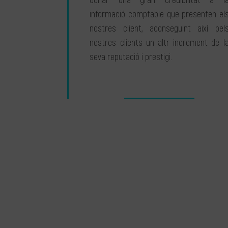
donar una gran credibilitat a l
informació comptable que presenten el
nostres client, aconseguint així pel
nostres clients un altr increment de l
seva reputació i prestigi.