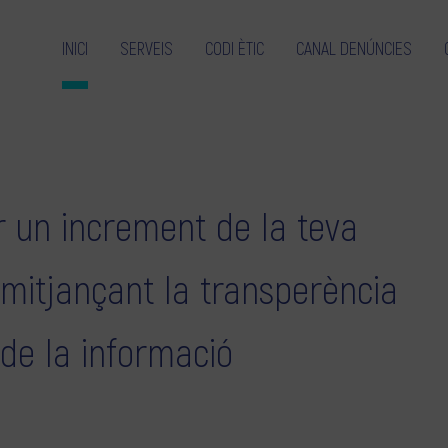
INICI
SERVEIS
CODI ÈTIC
CANAL DENÚNCIES
 un increment de la teva
 mitjançant la transperència
 de la informació