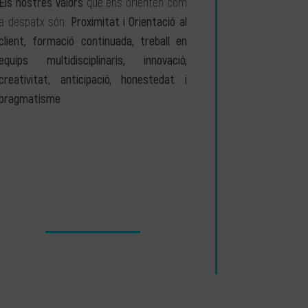
Els nostres valors
que ens orienten com
a despatx són:
Proximitat i Orientació al
client, formació continuada, treball en
equips multidisciplinaris, innovació,
creativitat, anticipació, honestedat i
pragmatisme
.