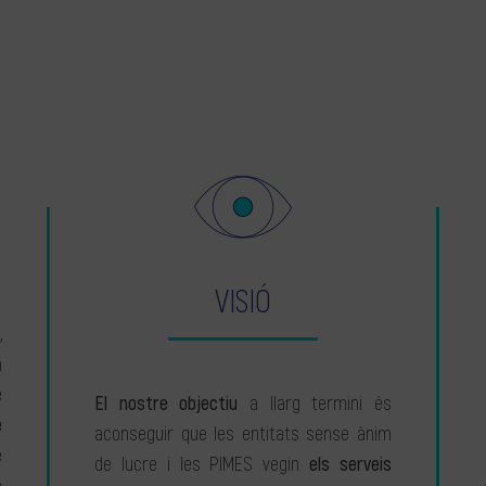
VISIÓ
,
a
e
El nostre objectiu
a llarg termini és
e
aconseguir que les entitats sense ànim
e
de lucre i les PIMES vegin
els serveis