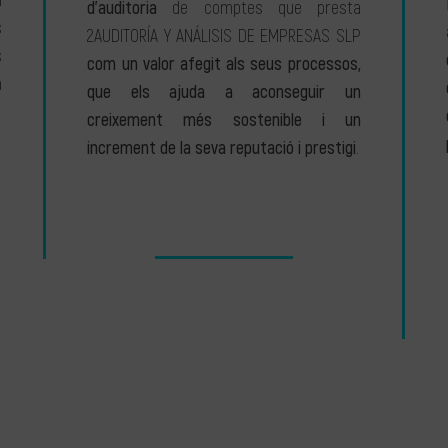
a
d’auditoria
de comptes que presta
s
2AUDITORÍA Y ANÁLISIS DE EMPRESAS SLP
s
com un valor afegit als seus processos,
a
que els ajuda a aconseguir un
creixement més sostenible i un
increment de la seva reputació i prestigi
.