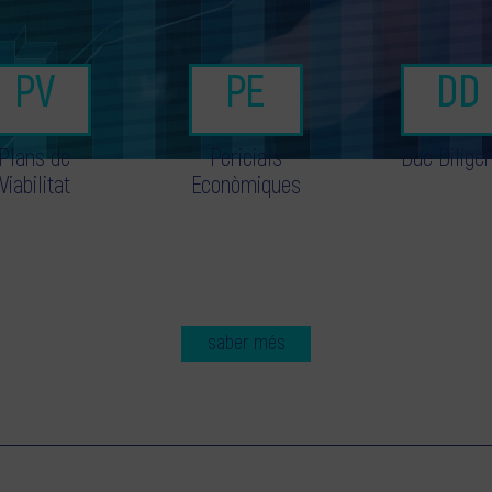
Plans de
Pericials
Due Dilige
Viabilitat
Econòmiques
saber més