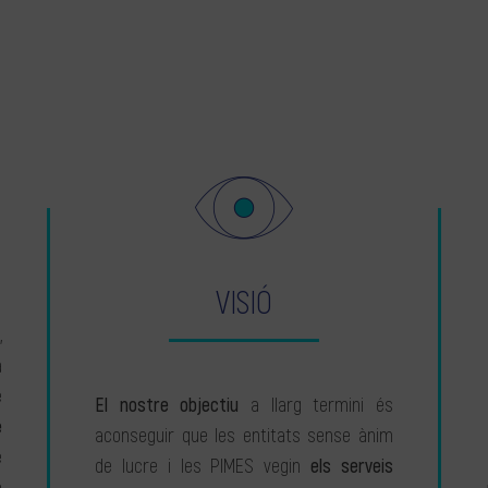
VISIÓ
,
a
e
El nostre objectiu
a llarg termini és
e
aconseguir que les entitats sense ànim
e
de lucre i les PIMES vegin
els serveis