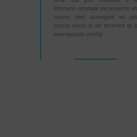
donar una gran credibilitat a l
informació comptable que presenten el
nostres client, aconseguint així pel
nostres clients un altr increment de l
seva reputació i prestigi.