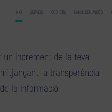
INICI
SERVEIS
CODI ÈTIC
CANAL DENÚNCIES
 un increment de la teva
 mitjançant la transperència
 de la informació