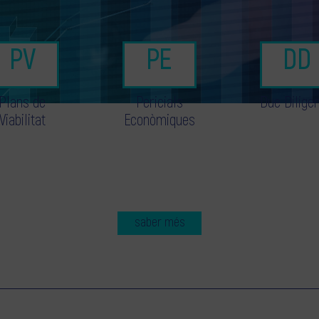
Plans de
Pericials
Due Dilige
Viabilitat
Econòmiques
saber més