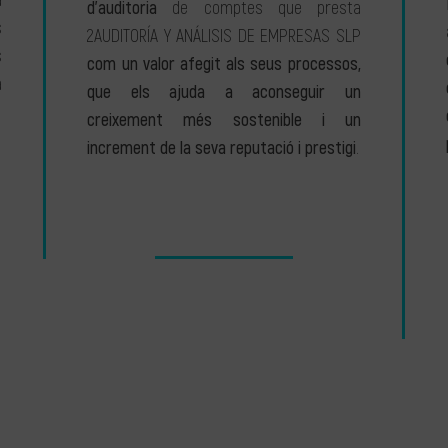
a
d’auditoria
de comptes que presta
s
2AUDITORÍA Y ANÁLISIS DE EMPRESAS SLP
s
com un valor afegit als seus processos,
a
que els ajuda a aconseguir un
creixement més sostenible i un
increment de la seva reputació i prestigi
.