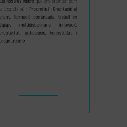
Els nostres valors
que ens orienten com
a despatx són:
Proximitat i Orientació al
client, formació continuada, treball en
equips multidisciplinaris, innovació,
creativitat, anticipació, honestedat i
pragmatisme
.