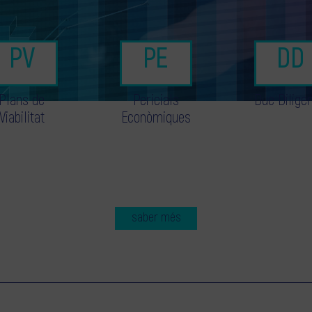
Plans de
Pericials
Due Dilige
Viabilitat
Econòmiques
saber més