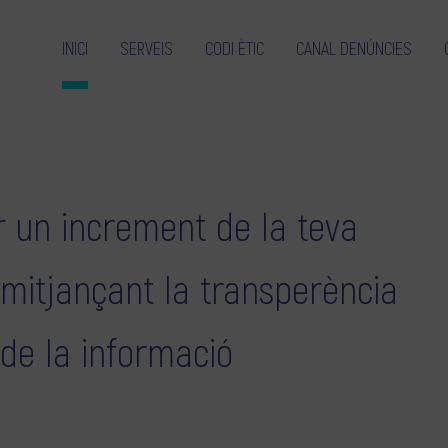
INICI
SERVEIS
CODI ÈTIC
CANAL DENÚNCIES
 un increment de la teva
 mitjançant la transperència
 de la informació