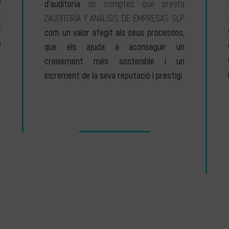
a
d’auditoria
de comptes que presta
s
2AUDITORÍA Y ANÁLISIS DE EMPRESAS SLP
s
com un valor afegit als seus processos,
a
que els ajuda a aconseguir un
creixement més sostenible i un
increment de la seva reputació i prestigi
.