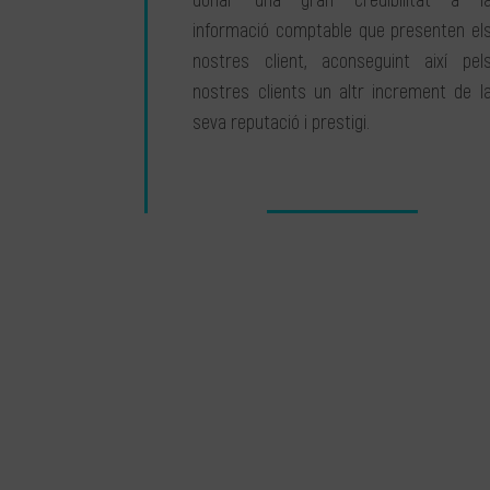
donar una gran credibilitat a l
informació comptable que presenten el
nostres client, aconseguint així pel
nostres clients un altr increment de l
seva reputació i prestigi.