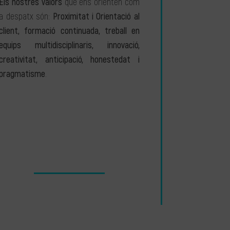
Els nostres valors
que ens orienten com
a despatx són:
Proximitat i Orientació al
client, formació continuada, treball en
equips multidisciplinaris, innovació,
creativitat, anticipació, honestedat i
pragmatisme
.