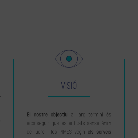
VISIÓ
,
a
e
El nostre objectiu
a llarg termini és
e
aconseguir que les entitats sense ànim
e
de lucre i les PIMES vegin
els serveis