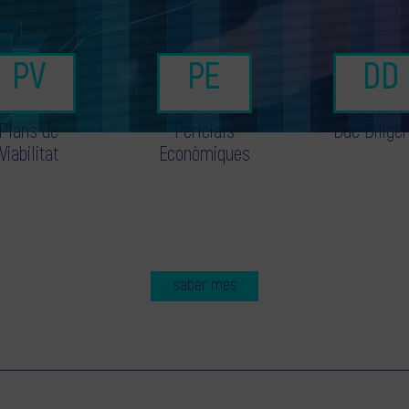
Plans de
Pericials
Due Dilige
Viabilitat
Econòmiques
saber més