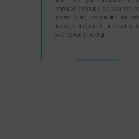
donar una gran credibilitat a l
informació comptable que presenten el
nostres client, aconseguint així pel
nostres clients un altr increment de l
seva reputació i prestigi.