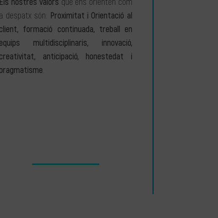
Els nostres valors
que ens orienten com
a despatx són:
Proximitat i Orientació al
client, formació continuada, treball en
equips multidisciplinaris, innovació,
creativitat, anticipació, honestedat i
pragmatisme
.