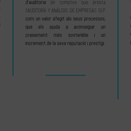
a
d’auditoria
de comptes que presta
s
2AUDITORÍA Y ANÁLISIS DE EMPRESAS SLP
s
com un valor afegit als seus processos,
a
que els ajuda a aconseguir un
creixement més sostenible i un
increment de la seva reputació i prestigi
.