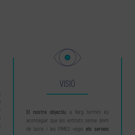
VISIÓ
,
a
e
El nostre objectiu
a llarg termini és
e
aconseguir que les entitats sense ànim
e
de lucre i les PIMES vegin
els serveis