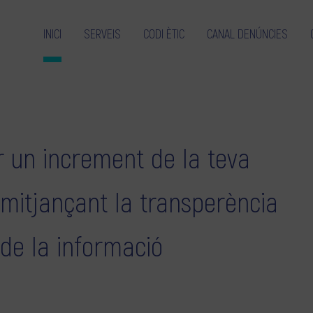
INICI
SERVEIS
CODI ÈTIC
CANAL DENÚNCIES
 un increment de la teva
 mitjançant la transperència
 de la informació