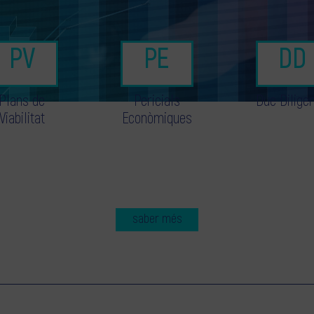
Plans de
Pericials
Due Dilige
Viabilitat
Econòmiques
saber més