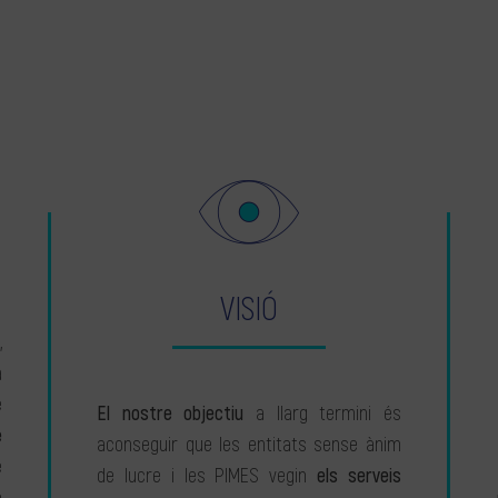
VISIÓ
,
a
e
El nostre objectiu
a llarg termini és
e
aconseguir que les entitats sense ànim
e
de lucre i les PIMES vegin
els serveis