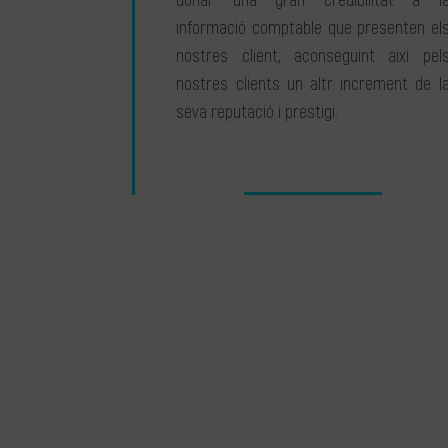
donar una gran credibilitat a l
informació comptable que presenten el
nostres client, aconseguint així pel
nostres clients un altr increment de l
seva reputació i prestigi.