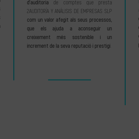
a
d’auditoria
de comptes que presta
s
2AUDITORÍA Y ANÁLISIS DE EMPRESAS SLP
s
com un valor afegit als seus processos,
a
que els ajuda a aconseguir un
creixement més sostenible i un
increment de la seva reputació i prestigi
.