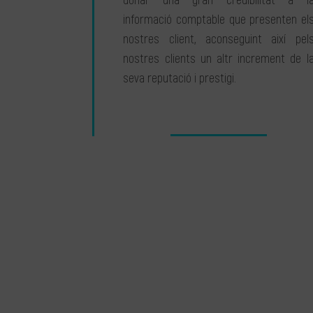
donar una gran credibilitat a l
informació comptable que presenten el
nostres client, aconseguint així pel
nostres clients un altr increment de l
seva reputació i prestigi.