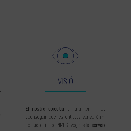
VISIÓ
,
a
e
El nostre objectiu
a llarg termini és
e
aconseguir que les entitats sense ànim
e
de lucre i les PIMES vegin
els serveis