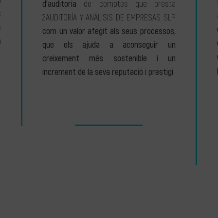
a
d’auditoria
de comptes que presta
s
2AUDITORÍA Y ANÁLISIS DE EMPRESAS SLP
s
com un valor afegit als seus processos,
a
que els ajuda a aconseguir un
creixement més sostenible i un
increment de la seva reputació i prestigi
.