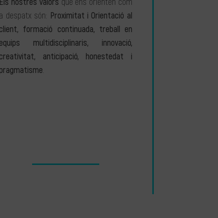
Els nostres valors
que ens orienten com
a despatx són:
Proximitat i Orientació al
client, formació continuada, treball en
equips multidisciplinaris, innovació,
creativitat, anticipació, honestedat i
pragmatisme
.