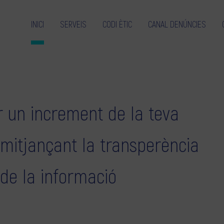
INICI
SERVEIS
CODI ÈTIC
CANAL DENÚNCIES
 un increment de la teva
 mitjançant la transperència
 de la informació