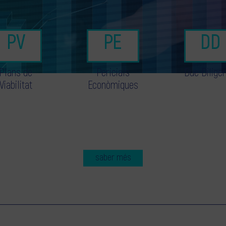
Plans de
Pericials
Due Dilige
Viabilitat
Econòmiques
saber més