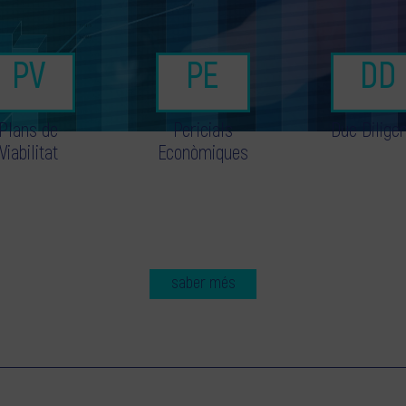
Plans de
Pericials
Due Dilige
Viabilitat
Econòmiques
saber més