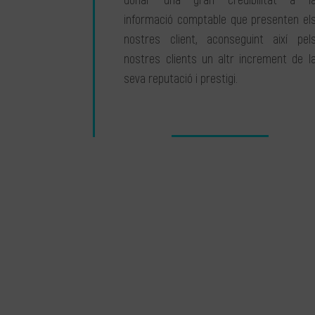
donar una gran credibilitat a l
informació comptable que presenten el
nostres client, aconseguint així pel
nostres clients un altr increment de l
seva reputació i prestigi.