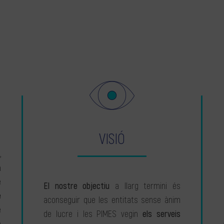
VISIÓ
,
a
e
El nostre objectiu
a llarg termini és
e
aconseguir que les entitats sense ànim
e
de lucre i les PIMES vegin
els serveis