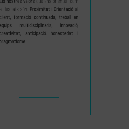
Els nostres valors
que ens orienten com
a despatx són:
Proximitat i Orientació al
client, formació continuada, treball en
equips multidisciplinaris, innovació,
creativitat, anticipació, honestedat i
pragmatisme
.