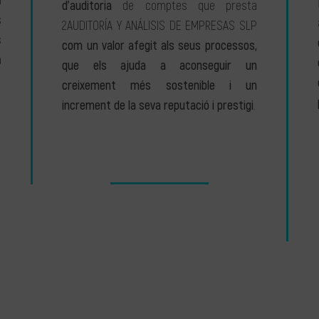
a
d’auditoria
de comptes que presta
s
2AUDITORÍA Y ANÁLISIS DE EMPRESAS SLP
s
com un valor afegit als seus processos,
a
que els ajuda a aconseguir un
creixement més sostenible i un
increment de la seva reputació i prestigi
.