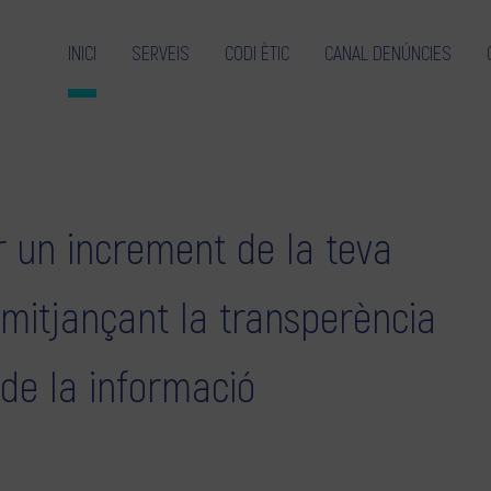
INICI
SERVEIS
CODI ÈTIC
CANAL DENÚNCIES
 un increment de la teva
 mitjançant la transperència
 de la informació