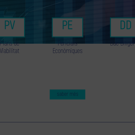
Plans de
Pericials
Due Dilige
Viabilitat
Econòmiques
saber més