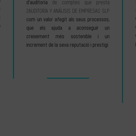
a
d’auditoria
de comptes que presta
s
2AUDITORÍA Y ANÁLISIS DE EMPRESAS SLP
s
com un valor afegit als seus processos,
a
que els ajuda a aconseguir un
creixement més sostenible i un
increment de la seva reputació i prestigi
.