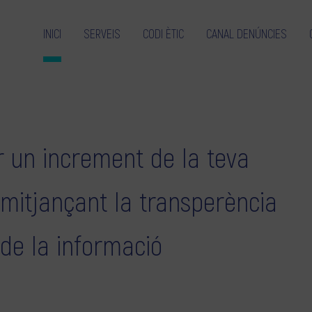
INICI
SERVEIS
CODI ÈTIC
CANAL DENÚNCIES
 un increment de la teva
 mitjançant la transperència
 de la informació