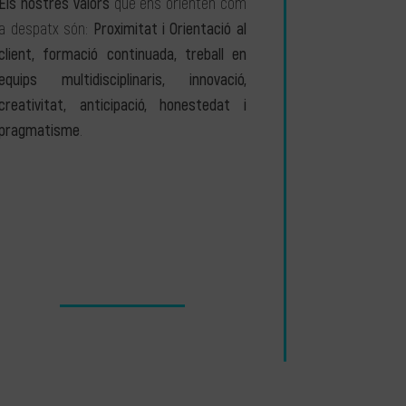
Els nostres valors
que ens orienten com
a despatx són:
Proximitat i Orientació al
client, formació continuada, treball en
equips multidisciplinaris, innovació,
creativitat, anticipació, honestedat i
pragmatisme
.