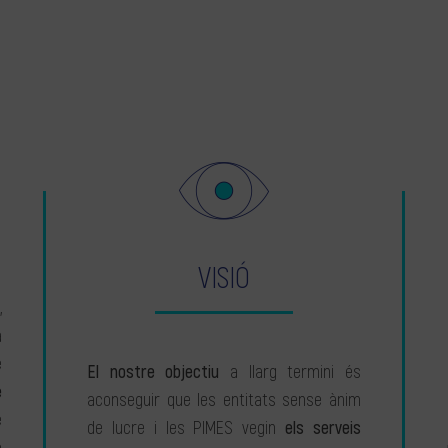
VISIÓ
,
a
e
El nostre objectiu
a llarg termini és
e
aconseguir que les entitats sense ànim
e
de lucre i les PIMES vegin
els serveis