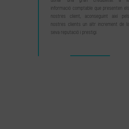
donar una gran credibilitat a l
informació comptable que presenten el
nostres client, aconseguint així pel
nostres clients un altr increment de l
seva reputació i prestigi.