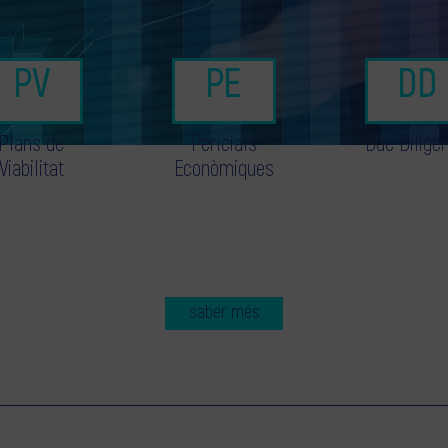
Plans de
Pericials
Due Dilige
Viabilitat
Econòmiques
saber més