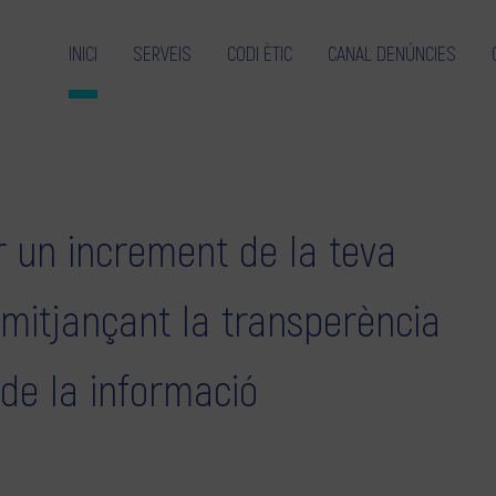
INICI
SERVEIS
CODI ÈTIC
CANAL DENÚNCIES
 un increment de la teva
 mitjançant la transperència
 de la informació