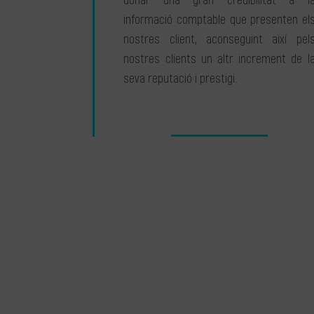
donar una gran credibilitat a l
informació comptable que presenten el
nostres client, aconseguint així pel
nostres clients un altr increment de l
seva reputació i prestigi.