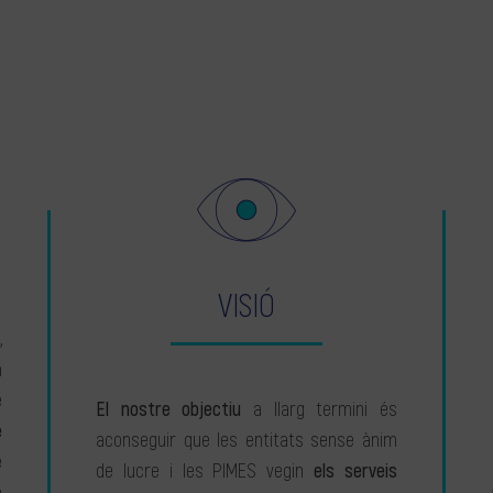
VISIÓ
,
a
e
El nostre objectiu
a llarg termini és
e
aconseguir que les entitats sense ànim
e
de lucre i les PIMES vegin
els serveis