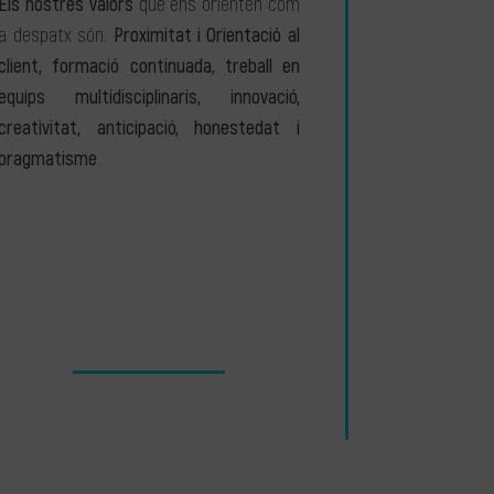
Els nostres valors
que ens orienten com
a despatx són:
Proximitat i Orientació al
client, formació continuada, treball en
equips multidisciplinaris, innovació,
creativitat, anticipació, honestedat i
pragmatisme
.