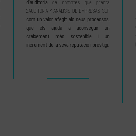
a
d’auditoria
de comptes que presta
s
2AUDITORÍA Y ANÁLISIS DE EMPRESAS SLP
s
com un valor afegit als seus processos,
a
que els ajuda a aconseguir un
creixement més sostenible i un
increment de la seva reputació i prestigi
.