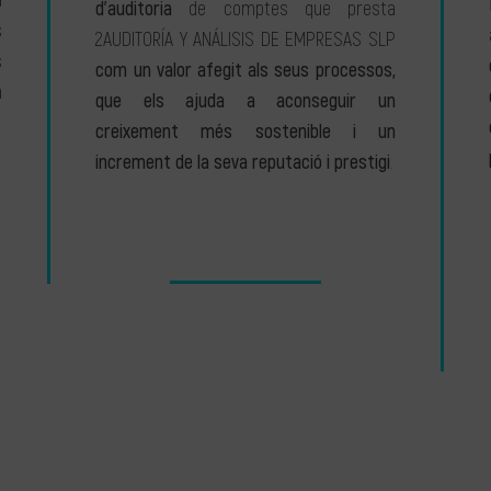
a
d’auditoria
de comptes que presta
s
2AUDITORÍA Y ANÁLISIS DE EMPRESAS SLP
s
com un valor afegit als seus processos,
a
que els ajuda a aconseguir un
creixement més sostenible i un
increment de la seva reputació i prestigi
.