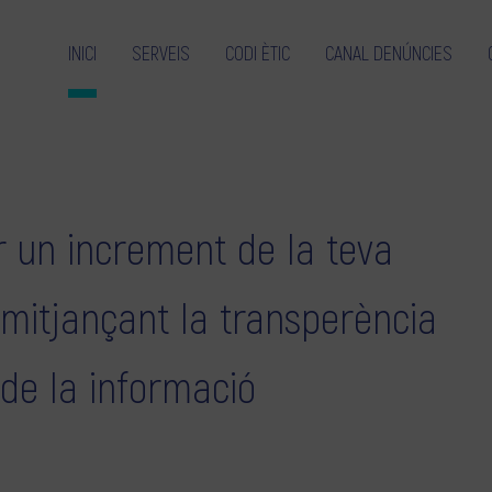
INICI
SERVEIS
CODI ÈTIC
CANAL DENÚNCIES
 un increment de la teva
 mitjançant la transperència
 de la informació