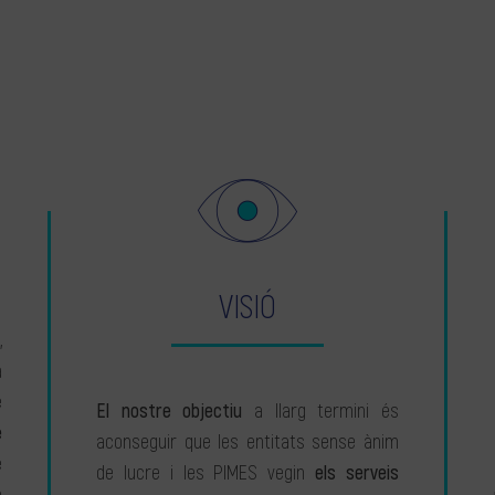
VISIÓ
,
a
e
El nostre objectiu
a llarg termini és
e
aconseguir que les entitats sense ànim
e
de lucre i les PIMES vegin
els serveis