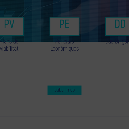
Plans de
Pericials
Due Dilige
Viabilitat
Econòmiques
saber més