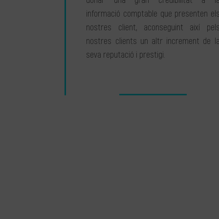
donar una gran credibilitat a l
informació comptable que presenten el
nostres client, aconseguint així pel
nostres clients un altr increment de l
seva reputació i prestigi.