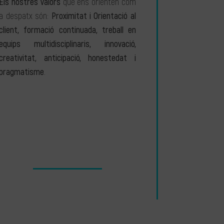
Els nostres valors
que ens orienten com
a despatx són:
Proximitat i Orientació al
client, formació continuada, treball en
equips multidisciplinaris, innovació,
creativitat, anticipació, honestedat i
pragmatisme
.