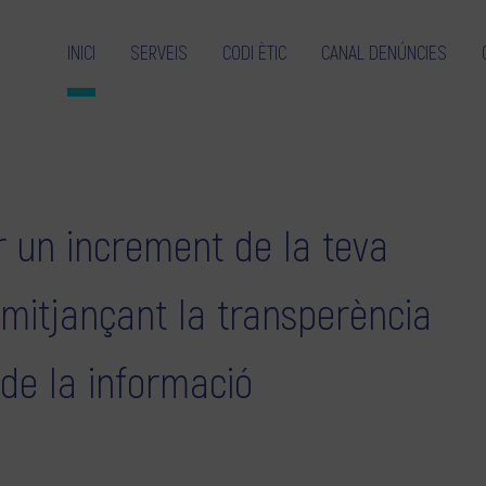
INICI
SERVEIS
CODI ÈTIC
CANAL DENÚNCIES
 un increment de la teva
 mitjançant la transperència
 de la informació