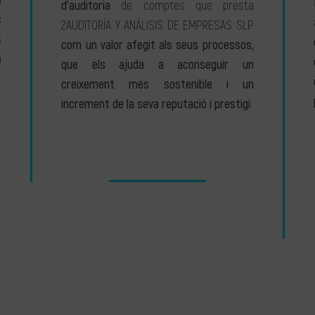
a
d’auditoria
de comptes que presta
s
2AUDITORÍA Y ANÁLISIS DE EMPRESAS SLP
s
com un valor afegit als seus processos,
a
que els ajuda a aconseguir un
creixement més sostenible i un
increment de la seva reputació i prestigi
.