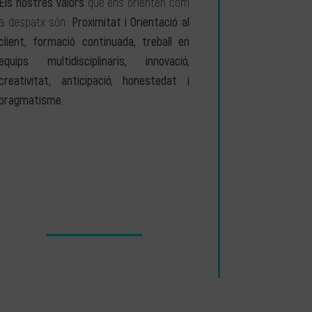
Els nostres valors
que ens orienten com
a despatx són:
Proximitat i Orientació al
client, formació continuada, treball en
equips multidisciplinaris, innovació,
creativitat, anticipació, honestedat i
pragmatisme
.