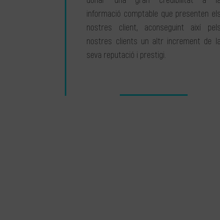
donar una gran credibilitat a l
informació comptable que presenten el
nostres client, aconseguint així pel
nostres clients un altr increment de l
seva reputació i prestigi.