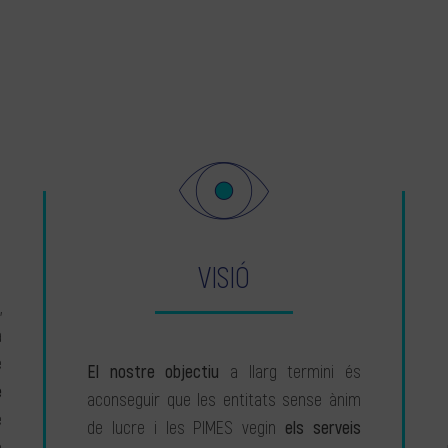
VISIÓ
,
a
e
El nostre objectiu
a llarg termini és
e
aconseguir que les entitats sense ànim
e
de lucre i les PIMES vegin
els serveis