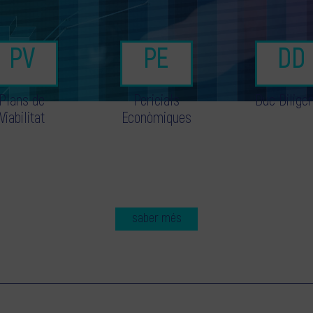
Plans de
Pericials
Due Dilige
Viabilitat
Econòmiques
saber més