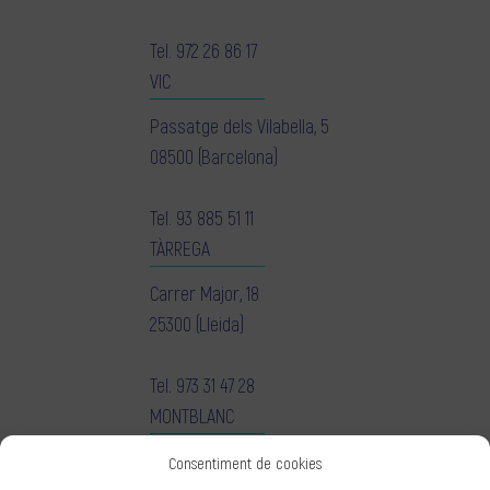
Tel.
972 26 86 17
VIC
Passatge dels Vilabella, 5
08500 (Barcelona)
Tel.
93 885 51 11
TÀRREGA
Carrer Major, 18
25300 (Lleida)
Tel.
973 31 47 28
MONTBLANC
Carrer Daroca, 1
Consentiment de cookies