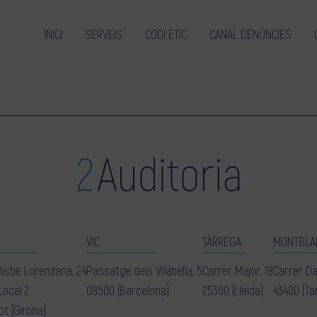
INICI
SERVEIS
CODI ÈTIC
CANAL DENÚNCIES
VIC
TÀRREGA
MONTBLA
Bisbe Lorenzana, 24
Passatge dels Vilabella, 5
Carrer Major, 18
Carrer Da
Local 2
08500 (Barcelona)
25300 (Lleida)
43400 (Ta
ot (Girona)