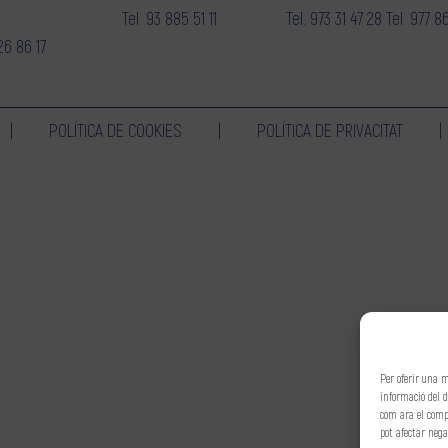
Tel.
93 885 51 11
Tel.
973 31 47 28
Tel.
977 86
26 86 17
POLÍTICA DE COOKIES
POLÍTICA DE PRIVACITAT
Per oferir una 
informació del d
com ara el compo
pot afectar neg