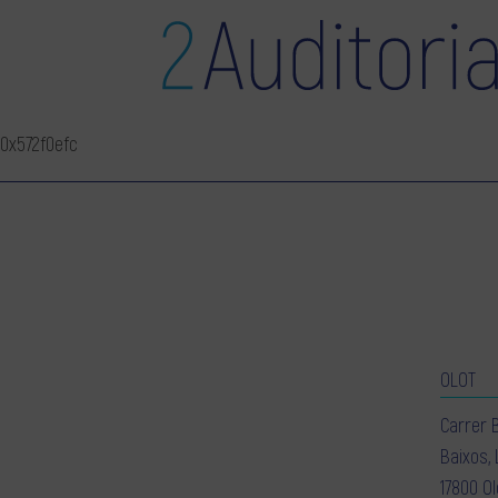
0x572f0efc
OLOT
Carrer 
Baixos, 
17800 Ol