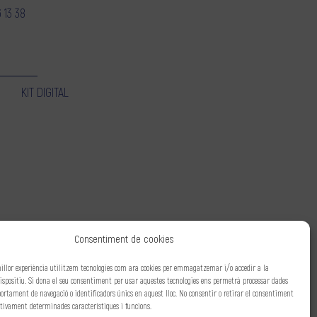
 13 38
KIT DIGITAL
Consentiment de cookies
millor experiència utilitzem tecnologies com ara cookies per emmagatzemar i/o accedir a la
ispositiu. Si dona el seu consentiment per usar aquestes tecnologies ens permetrà processar dades
rtament de navegació o identificadors únics en aquest lloc. No consentir o retirar el consentiment
ativament determinades característiques i funcions.