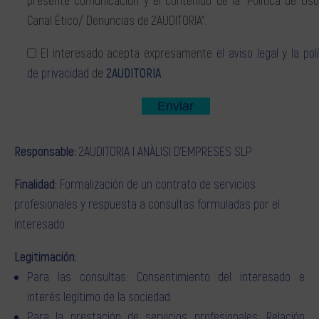
presente comunicación y el contenido de la “Política de Uso
Canal Ético/ Denuncias de 2AUDITORIA".
El interesado acepta expresamente
el aviso legal
y
la pol
de privacidad
de
2AUDITORIA
Responsable
2AUDITORIA I ANÀLISI D'EMPRESES SLP
Finalidad
Formalización de un contrato de servicios
profesionales y respuesta a consultas formuladas por el
interesado.
Legitimación
Para las consultas: Consentimiento del interesado e
interés legítimo de la sociedad.
Para la prestación de servicios profesionales: Relación