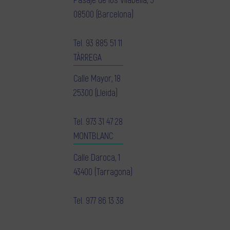
Pasaje de los Vilabella, 5
08500 (Barcelona)
Tel.
93 885 51 11
TÀRREGA
Calle Mayor, 18
25300 (Lleida)
Tel.
973 31 47 28
MONTBLANC
Calle Daroca, 1
43400 (Tarragona)
Tel.
977 86 13 38